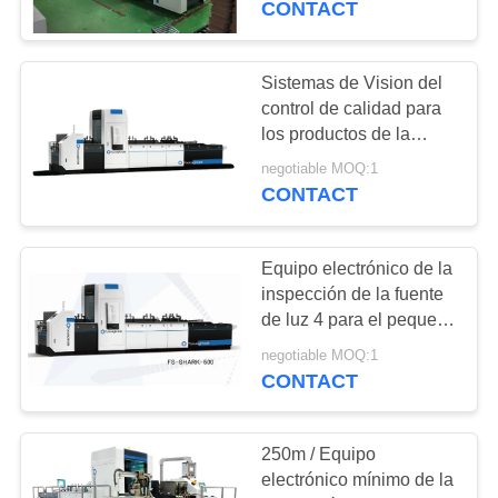
CONTACT
21
Sistemas de
Sistemas de Vision del
control de calidad para
empaquetado de
los productos de la
atención sanitaria que
Vision
negotiable MOQ:1
empaquetan la
CONTACT
inspección de la
impresión
Equipo electrónico de la
21
inspección de la fuente
sistemas de
de luz 4 para el pequeño
control de calidad de la
inspección de la
negotiable MOQ:1
impresión de la caja de
CONTACT
la sopa
visión por ordenador
250m / Equipo
electrónico mínimo de la