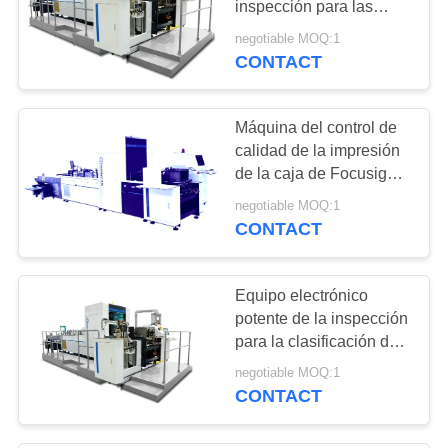
inspección para las
12
cajas plegables de
negotiable MOQ:1
Equipo
empaquetado
CONTACT
automatizado de la
Máquina del control de
inspección visual
calidad de la impresión
de la caja de Focusight
Pharma para la
negotiable MOQ:1
inspección de los
CONTACT
20
defectos
Equipo superficial
Equipo electrónico
de la detección
potente de la inspección
para la clasificación de
la impresión de la caja
negotiable MOQ:1
de la medicina
CONTACT