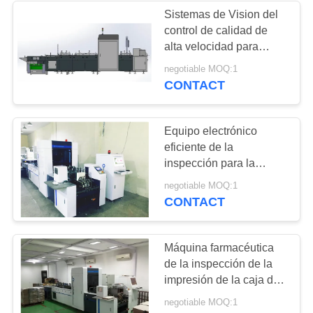
Sistemas de Vision del
control de calidad de
21
alta velocidad para
Equipo electrónico
empaquetar e imprimir la
negotiable MOQ:1
inspección
CONTACT
de la inspección
Equipo electrónico
eficiente de la
inspección para la
clasificación impresa de
13
negotiable MOQ:1
las cajas/de los cartones
CONTACT
sistemas de la
de plegamiento
visión del control de
Máquina farmacéutica
de la inspección de la
calidad
impresión de la caja de
embalaje con el sistema
negotiable MOQ:1
del rechazo de la placa