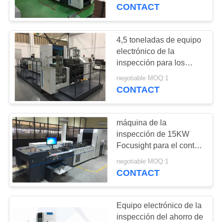
la detección de los
CONTACT
defectos
CONTROL
DE
4,5 toneladas de equipo
27
CALIDAD
electrónico de la
Máquina de la
inspección para los
cosméticos/el cartón de
inspección de la
negotiable MOQ:1
ÉNTRENOS
plegamiento de la
CONTACT
fragancia
EN
etiqueta
CONTACTO
máquina de la
CON
inspección de 15KW
Focusight para el control
28
de calidad de la
NOTICIAS
negotiable MOQ:1
Máquina de la
impresión de la caja del
CONTACT
chocolate
inspección del
PIDA
Equipo electrónico de la
cartón
UNA
inspección del ahorro de