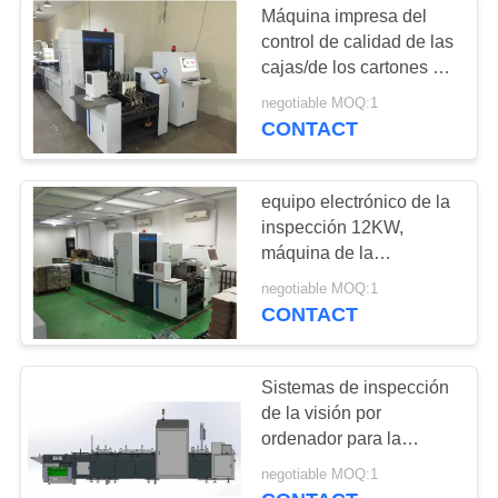
Máquina impresa del
control de calidad de las
cajas/de los cartones de
plegamiento con el
negotiable MOQ:1
sistema de
CONTACT
amontonamiento
automático
equipo electrónico de la
inspección 12KW,
máquina de la
inspección de la
negotiable MOQ:1
impresión de la caja del
CONTACT
helado
Sistemas de inspección
de la visión por
ordenador para la
inspección de la
negotiable MOQ:1
impresión de la caja del