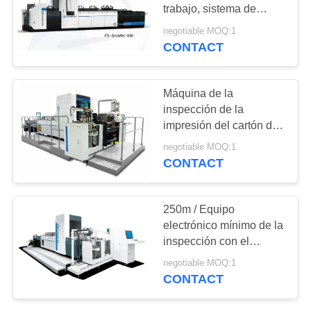
CITA
trabajo, sistema de
inspección de la calidad
negotiable MOQ:1
de Focusight
CONTACT
21
MAPA
equipo de
DEL
SITIO
Máquina de la
empaquetado de la
inspección de la
impresión del cartón de
inspección
PRIVACY
la medicina, equipo de
negotiable MOQ:1
control de calidad
POLICY
CONTACT
0
250m / Equipo
Clasificación de
electrónico mínimo de la
inspección con el
flores
sistema de alimentación
negotiable MOQ:1
doble
CONTACT