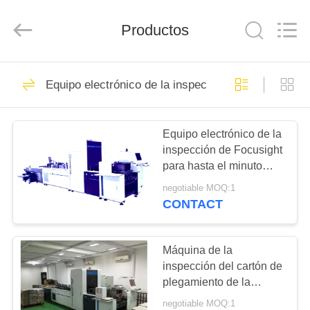
-
2026
Focusight
Productos
Technology
Co.,Ltd.
All
Rights
Reserved.
HOGAR
32
Equipo electrónico de la inspección
máquina de la
PRODUCTOS
inspección del
Equipo electrónico de la
inspección de Focusight
focusight
SOBRE
para hasta el minuto
NOSOTROS
90mm×90m m y
negotiable MOQ:1
480mm×420m m
CONTACT
máximos
30
VIAJE
máquina de la
DE
Máquina de la
inspección del cartón de
LA
inspección de la
plegamiento de la
FÁBRICA
medicina para imprimir
impresión
negotiable MOQ:1