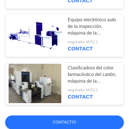
CONTACT
chocolate
Equipo electrónico auto
de la inspección,
máquina de la
inspección del cartón
negotiable MOQ:1
con el apilador
CONTACT
Clasificadora del color
farmacéutico del cartón,
máquina de la
inspección de Focusight
negotiable MOQ:1
CONTACT
CONTACTO!