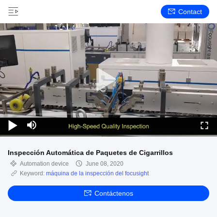
Contact
Inspección Automática de Paquetes de Cigarrillos
Automation device
June 08, 2020
Keyword:
máquina de la inspección del focusight
Contáctenos