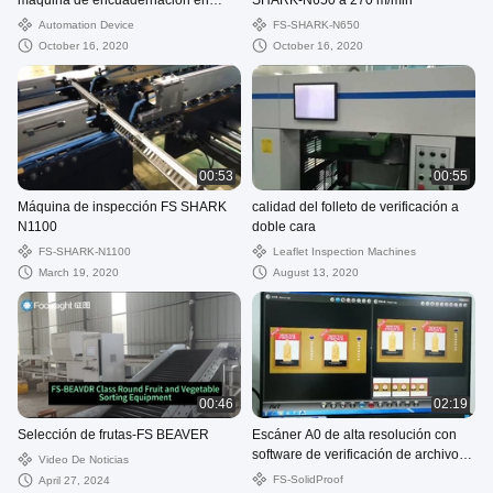
máquina de encuadernación en
SHARK-N650 a 270 m/min
línea
Automation Device
FS-SHARK-N650
October 16, 2020
October 16, 2020
00:53
00:55
Máquina de inspección FS SHARK
calidad del folleto de verificación a
N1100
doble cara
FS-SHARK-N1100
Leaflet Inspection Machines
March 19, 2020
August 13, 2020
00:46
02:19
Selección de frutas-FS BEAVER
Escáner A0 de alta resolución con
software de verificación de archivos
Video De Noticias
de diseño
FS-SolidProof
April 27, 2024