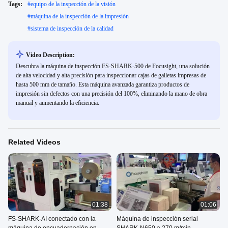
Tags:
#
equipo de la inspección de la visión
#
máquina de la inspección de la impresión
#
sistema de inspección de la calidad
Video Description:
Descubra la máquina de inspección FS-SHARK-500 de Focusight, una solución
de alta velocidad y alta precisión para inspeccionar cajas de galletas impresas de
hasta 500 mm de tamaño. Esta máquina avanzada garantiza productos de
impresión sin defectos con una precisión del 100%, eliminando la mano de obra
manual y aumentando la eficiencia.
Related Videos
01:38
01:06
FS-SHARK-AI conectado con la
Máquina de inspección serial