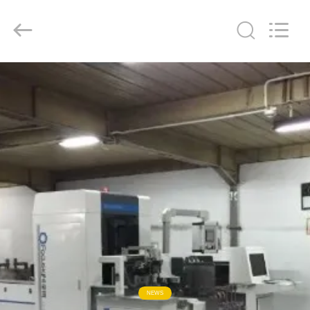
-
2026
Focusight
Technology
Co.,Ltd.
All
Rights
Reserved.
HOGAR
PRODUCTOS
SOBRE
NOSOTROS
VIAJE
DE
LA
FÁBRICA
NEWS