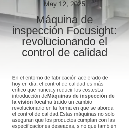
May 12, 2025
CONTROL
Máquina de
DE
inspección Focusight:
CALIDAD
revolucionando el
ÉNTRENOS
control de calidad
EN
CONTACTO
CON
En el entorno de fabricación acelerado de
hoy en día, el control de calidad es más
crítico que nunca.y reducir los costesLa
NOTICIAS
introducción de
Máquinas de inspección de
la visión focal
ha traído un cambio
revolucionario en la forma en que se aborda
PIDA
el control de calidad.Estas máquinas no sólo
aseguran que los productos cumplan con las
UNA
especificaciones deseadas, sino que también