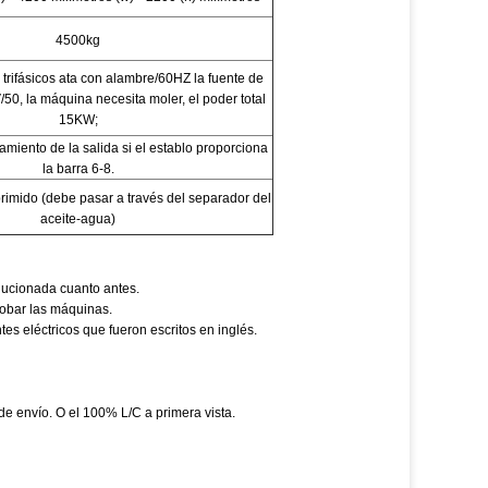
4500kg
trifásicos ata con alambre/60HZ la fuente de
50, la máquina necesita moler, el poder total
15KW;
amiento de la salida si el establo proporciona
la barra 6-8.
rimido (debe pasar a través del separador del
aceite-agua)
olucionada cuanto antes.
robar las máquinas.
s eléctricos que fueron escritos en inglés.
e envío. O el 100% L/C a primera vista.