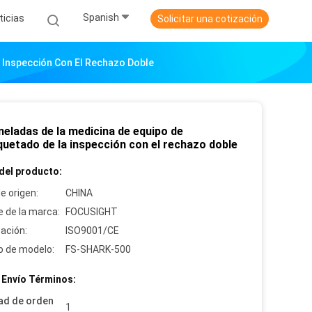
Spanish
ticias
Solicitar una cotización
 Inspección Con El Rechazo Doble
neladas de la medicina de equipo de
uetado de la inspección con el rechazo doble
del producto:
e origen:
CHINA
 de la marca:
FOCUSIGHT
cación:
ISO9001/CE
 de modelo:
FS-SHARK-500
 Envío Términos:
ad de orden
1