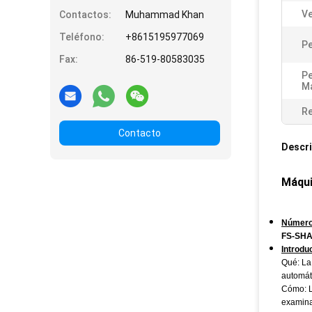
Ve
Contactos:
Muhammad Khan
Teléfono:
+8615195977069
Pe
Fax:
86-519-80583035
Pe
Má
Re
Contacto
Descri
Máqui
Número
FS-SHA
Introdu
Qué: La
automát
Cómo: L
examina