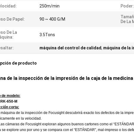
locidad:
250m/min
Poder:
Tamañ
so De Papel:
90 ~ 400 G/M
De La 
so De La
3.5Tons
quina:
saltar:
máquina del control de calidad
,
máquina de la i
pción de producto
na de la inspección de la impresión de la caja de la medicin
 de modelo:
RK-650-M
cción corta:
 máquina de la inspección de Focusight descubrirá exacto los defectos de la impre
icamente en la velocidad.
as cámaras de Focusight exploran algunos buenos cartones como el “ESTÁNDAR” y 
 se explore uno por uno y se compara con el “ESTÁNDAR”, mal-impreso o los defe