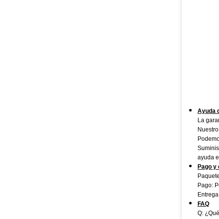
Ayuda d
La garan
Nuestro 
Podemos
Suminis
ayuda e
Pago y 
Paquete
Pago: P
Entrega
FAQ
Q: ¿Qué 