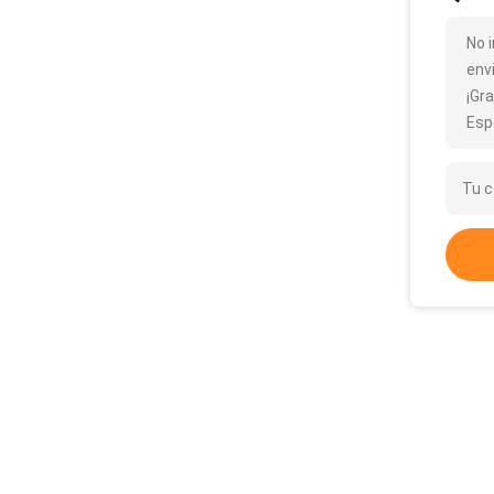
No 
env
¡Gra
Esp