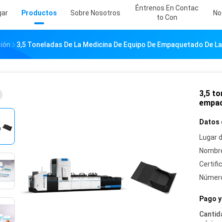
Éntrenos En Contac
gar
Productos
Sobre Nosotros
No
To Con
ión
3,5 Toneladas De La Medicina De Equipo De Empaquetado De La
3,5 to
empaq
Datos 
Lugar d
Nombre
Certifi
Número
Pago y
Cantid