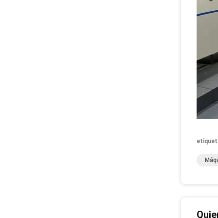
etiquet
Máqu
Quie