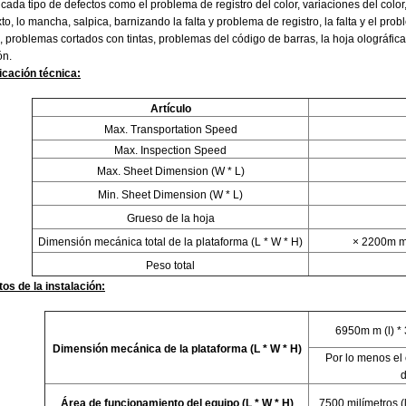
cada tipo de defectos como el problema de registro del color, variaciones del colo
xto, lo mancha, salpica, barnizando la falta y problema de registro, la falta y el p
 problemas cortados con tintas, problemas del código de barras, la hoja olográfic
ón.
icación técnica:
Artículo
Max. Transportation Speed
Max. Inspection Speed
Max. Sheet Dimension (W * L)
Min. Sheet Dimension (W * L)
Grueso de la hoja
Dimensión mecánica total de la plataforma (L * W * H)
× 2200m m
Peso total
tos de la instalación:
6950m m (l) * 
Dimensión mecánica de la plataforma (L * W * H)
Por lo menos el
d
Área de funcionamiento del equipo (L * W * H)
7500 milímetros (l