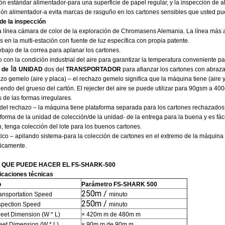
ión estándar alimentador-para una superficie de papel regular, y la inspección de 
ón alimentador-a evita marcas de rasguño en los cartones sensibles que usted pued
de la inspección
a línea cámara de color de la exploración de Chromasens Alemania. La línea más al
en la multi-estación con fuente de luz específica con propia patente.
bajo de la correa para aplanar los cartones.
con la condición industrial del aire para garantizar la temperatura conveniente p
la
s
de
UNIDAD
dos del
TRANSPORTADOR
para afianzar los cartones con abraza
zo gemelo (aire y placa) – el rechazo gemelo significa que la máquina tiene (aire 
endo del grueso del cartón. El rejecter del aire se puede utilizar para 90gsm a 4
 de las formas irregulares.
del rechazo – la máquina tiene plataforma separada para los cartones rechazados
forma de la unidad de colección/de la unidad- de la entrega para la buena y es fác
, tenga colección del lote para los buenos cartones.
ico – apilando sistema-para la colección de cartones en el extremo de la máquina
icamente.
 QUE PUEDE HACER EL FS-SHARK-500
icaciones técnicas
o
Parámetro FS-SHARK 500
250m /
ansportation Speed
minuto
250m /
spection Speed
minuto
eet Dimension (W * L)
× 420m m de 480m m
eet Dimension (W * L)
× 90m m de 90m m