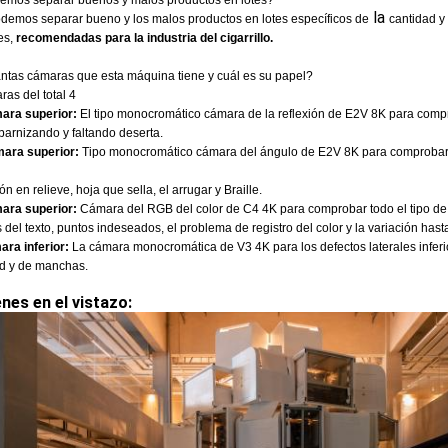
emos separar buenos y malos productos en lotes?
la
podemos separar bueno y los malos productos en lotes específicos de
cantidad y
es,
recomendadas para la industria del cigarrillo.
ntas cámaras que esta máquina tiene y cuál es su papel?
as del total 4
ara superior:
El tipo monocromático cámara de la reflexión de E2V 8K para comp
barnizando y faltando deserta.
ara superior:
Tipo monocromático cámara del ángulo de E2V 8K para comproba
n en relieve, hoja que sella, el arrugar y Braille.
ara superior:
Cámara del RGB del color de C4 4K para comprobar todo el tipo de d
 del texto, puntos indeseados, el problema de registro del color y la variación hast
ara inferior:
La cámara monocromática de V3 4K para los defectos laterales inferi
d y de manchas.
nes en el vistazo: