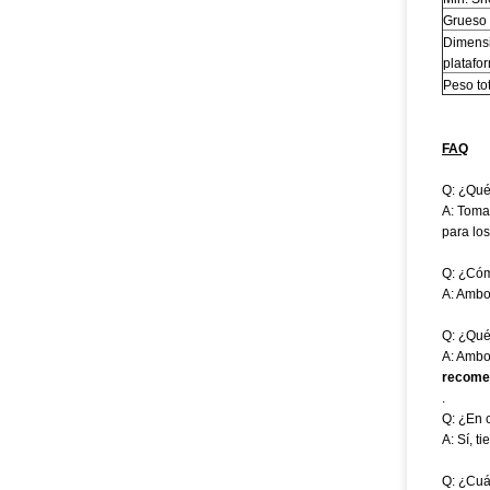
Grueso 
Dimensi
platafor
Peso to
FAQ
Q: ¿Qué 
A: Toma
para los
Q: ¿Cóm
A: Ambo
Q: ¿Qué
A: Ambo
recome
.
Q: ¿En 
A: Sí, t
Q: ¿Cuá