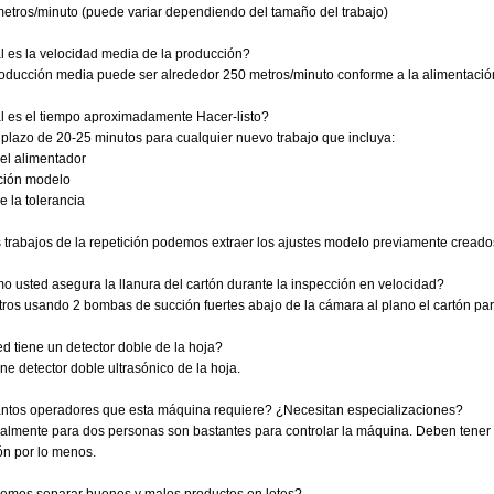
metros/minuto (puede variar dependiendo del tamaño del trabajo)
l es la velocidad media de la producción?
roducción media puede ser alrededor 250 metros/minuto conforme a la alimentació
l es el tiempo aproximadamente Hacer-listo?
l plazo de 20-25 minutos para cualquier nuevo trabajo que incluya:
del alimentador
ción modelo
e la tolerancia
 trabajos de la repetición podemos extraer los ajustes modelo previamente creados 
o usted asegura la llanura del cartón durante la inspección en velocidad?
tros usando 2 bombas de succión fuertes abajo de la cámara al plano el cartón par
d tiene un detector doble de la hoja?
iene detector doble ultrasónico de la hoja.
ntos operadores que esta máquina requiere? ¿Necesitan especializaciones?
almente para dos personas son bastantes para controlar la máquina. Deben tener
ón por lo menos.