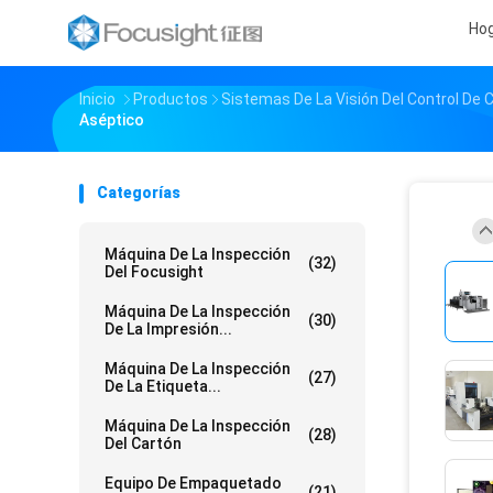
Ho
Inicio
Productos
Sistemas De La Visión Del Control De C
Aséptico
Categorías
Máquina De La Inspección
(32)
Del Focusight
Máquina De La Inspección
(30)
De La Impresión...
Máquina De La Inspección
(27)
De La Etiqueta...
Máquina De La Inspección
(28)
Del Cartón
Equipo De Empaquetado
(21)