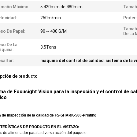
amaño Máximo:
× 420m m de 480m m
Tamañ
locidad:
250m/min
Poder:
Tamañ
so De Papel:
90 ~ 400 G/M
De La 
so De La
3.5Tons
quina:
saltar:
máquina del control de calidad
,
sistema de la v
pción de producto
ma de Focusight Vision para la inspección y el control de ca
ico
 de inspección de la calidad de FS-SHARK-500-Printing
ERÍSTICAS DE PRODUCTO EN EL VISTAZO:
s de alimentador para la diversa acción del paquete.