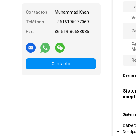
T
Contactos:
Muhammad Khan
Ve
Teléfono:
+8615195977069
Pe
Fax:
86-519-80583035
Pe
Má
Re
Contacto
Descri
Siste
asépt
Sistema
CARACT
Dos tipo