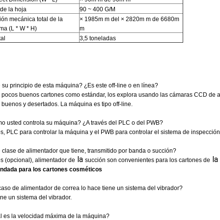
de la hoja
90 ~ 400 G/M
ón mecánica total de la
× 1985m m del × 2820m m de 6680m
ma (L * W * H)
m
tal
3,5 toneladas
su principio de esta máquina? ¿Es este off-line o en línea?
 pocos buenos cartones como estándar, los explora usando las cámaras CCD de alta 
 buenos y desertados. La máquina es tipo off-line.
o usted controla su máquina? ¿A través del PLC o del PWB?
s, PLC para controlar la máquina y el PWB para controlar el sistema de inspección
 clase de alimentador que tiene, transmitido por banda o succión?
la
la
s (opcional), alimentador de
succión son convenientes para los cartones de
ndada para los cartones cosméticos
caso de alimentador de correa lo hace tiene un sistema del vibrador?
iene un sistema del vibrador.
l es la velocidad máxima de la máquina?