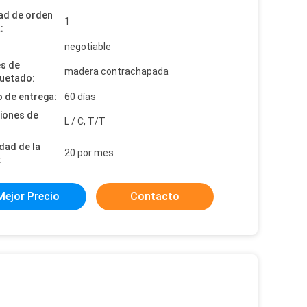
ad de orden
1
:
:
negotiable
es de
madera contrachapada
uetado:
 de entrega:
60 días
iones de
L / C, T/T
dad de la
20 por mes
:
Mejor Precio
Contacto