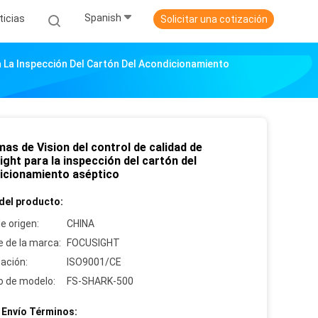
Spanish
ticias
Solicitar una cotización
a La Inspección Del Cartón Del Acondicionamiento
as de Vision del control de calidad de
ght para la inspección del cartón del
icionamiento aséptico
del producto:
e origen:
CHINA
 de la marca:
FOCUSIGHT
cación:
ISO9001/CE
 de modelo:
FS-SHARK-500
 Envío Términos: