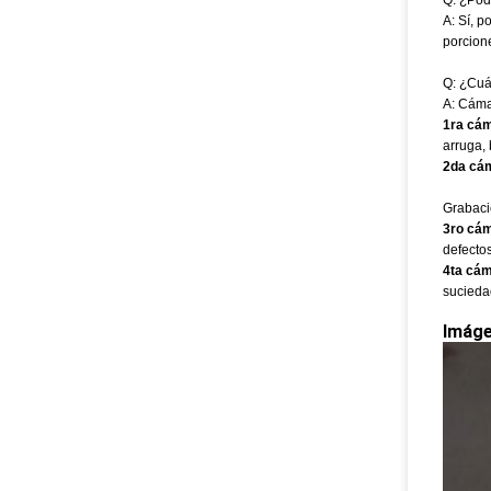
Q: ¿Pod
A: Sí, 
porcion
Q: ¿Cuá
A: Cámar
1ra cám
arruga, 
2da cám
Grabació
3ro cám
defectos
4ta cám
sucieda
Imáge