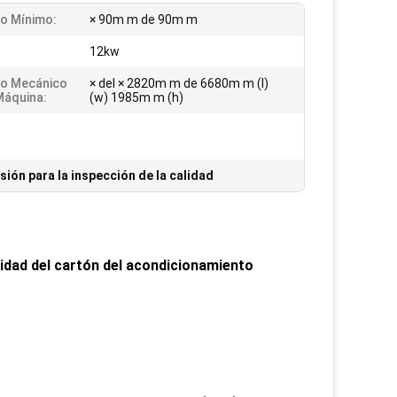
o Mínimo:
× 90m m de 90m m
12kw
o Mecánico
× del × 2820m m de 6680m m (l)
Máquina:
(w) 1985m m (h)
isión para la inspección de la calidad
lidad del cartón del acondicionamiento