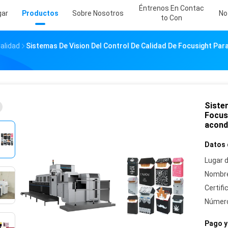
Éntrenos En Contac
gar
Productos
Sobre Nosotros
No
To Con
alidad
Sistemas De Vision Del Control De Calidad De Focusight Par
Sistem
Focusi
acond
Datos 
Lugar d
Nombre
Certifi
Número
Pago y