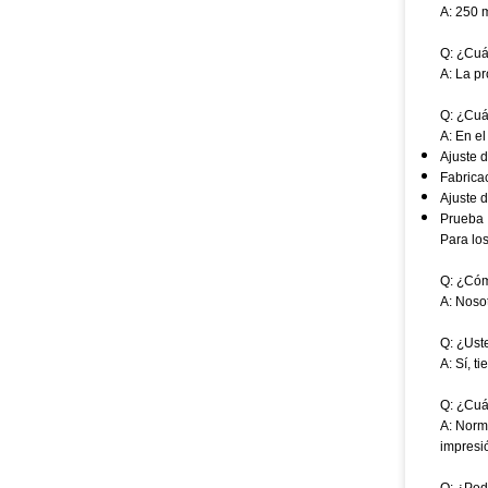
A: 250 
Q: ¿Cuá
A: La p
Q: ¿Cuá
A: En e
Ajuste 
Fabrica
Ajuste d
Prueba
Para los
Q: ¿Cóm
A: Noso
Q: ¿Uste
A: Sí, t
Q: ¿Cuá
A: Norm
impresi