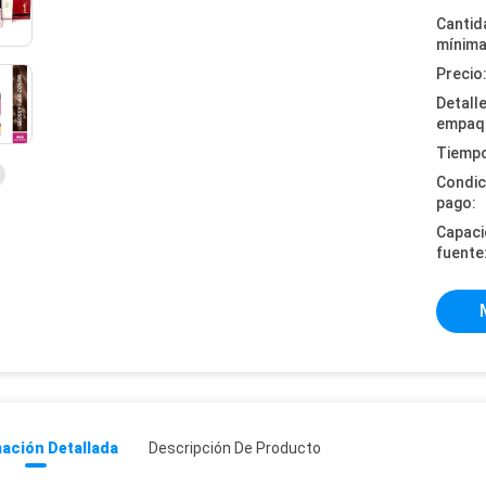
Cantid
mínima
Precio
Detall
empaq
Tiempo
Condic
pago:
Capaci
fuente
ación Detallada
Descripción De Producto