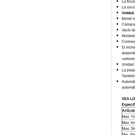
La fricc
La succi
Unidad 
Montó l
Cámaras 
Vacío de
Montado 
Correa
El recha
dependi
cartones
Unidad 
La plata
También
Automát
automát
VEA LO
Especif
Artícul
Max. Tr
Max. In
Max. Sh
Min. Sh