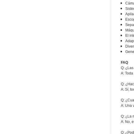
Cámar
Siste
Apila
Escop
Separ
Máqui
El in
Adapt
Diver
Gener
FAQ
Q: ¿Las
A: Toda
Q: ¿Hac
A: Sí, t
Q: ¿Cua
A: Una 
Q: ¿La 
A: No, 
Q: ¿Pod