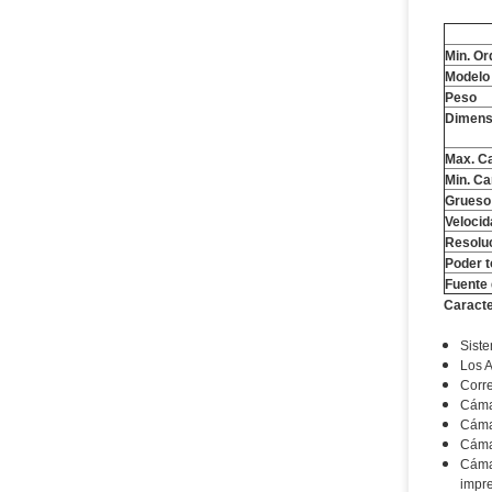
Min. Or
Modelo
Peso
Dimens
Max. Ca
Min. Ca
Grueso
Veloci
Resoluc
Poder t
Fuente 
Caracte
Siste
Los A
Corre
Cáma
Cámar
Cáma
Cámar
impre