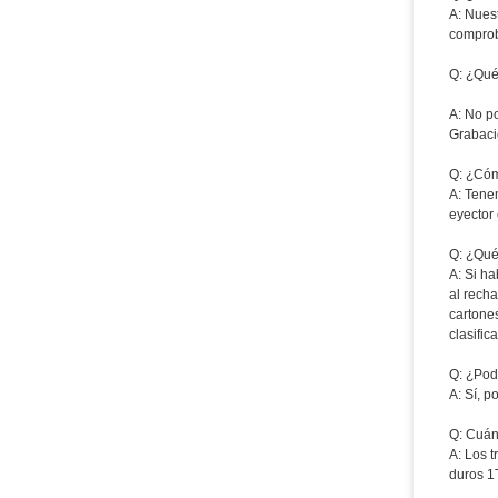
A: Nues
comprob
Q: ¿Qué 
A: No p
Grabaci
Q: ¿Cóm
A: Tene
eyector
Q: ¿Qué 
A: Si h
al rech
cartone
clasific
Q: ¿Pod
A: Sí, 
Q: Cuán
A: Los 
duros 1