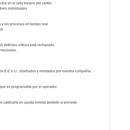
tos en el lado trasero del cartón
tives individuales
s y los procesos en tiempo real
ad
ió defectos críticos está rechazado.
rrecciones.
 los E.E.U.U., diseñados y montados por nuestra compañía.
re que es programable por el operador.
s calibrarla en ayuda remota también si procede.