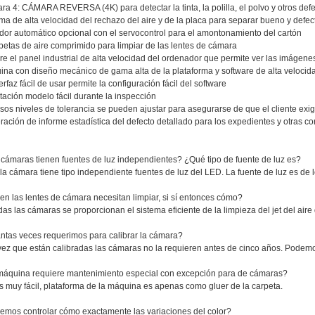
a 4: CÁMARA REVERSA (4K) para detectar la tinta, la polilla, el polvo y otros defec
ma de alta velocidad del rechazo del aire y de la placa para separar bueno y defec
dor automático opcional con el servocontrol para el amontonamiento del cartón
etas de aire comprimido para limpiar de las lentes de cámara
e el panel industrial de alta velocidad del ordenador que permite ver las imágene
na con diseño mecánico de gama alta de la plataforma y software de alta velocid
terfaz fácil de usar permite la configuración fácil del software
ación modelo fácil durante la inspección
sos niveles de tolerancia se pueden ajustar para asegurarse de que el cliente exig
ación de informe estadística del defecto detallado para los expedientes y otras co
 cámaras tienen fuentes de luz independientes? ¿Qué tipo de fuente de luz es?
 la cámara tiene tipo independiente fuentes de luz del LED. La fuente de luz es de
en las lentes de cámara necesitan limpiar, si sí entonces cómo?
odas las cámaras se proporcionan el sistema eficiente de la limpieza del jet del ai
ntas veces requerimos para calibrar la cámara?
vez que están calibradas las cámaras no la requieren antes de cinco años. Podemo
máquina requiere mantenimiento especial con excepción para de cámaras?
es muy fácil, plataforma de la máquina es apenas como gluer de la carpeta.
emos controlar cómo exactamente las variaciones del color?