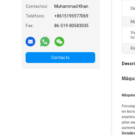
Contactos:
Muhammad Khan
Di
Teléfono:
+8615195977069
Mi
Fax:
86-519-80583035
Ve
In
Re
Contacto
Descri
Máqui
Máquina
Focusig
en tecn
examina
pilas s
aumenta
Detalle