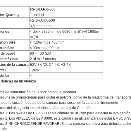
FS-SHARK-500
der Quantity
1 unidad
FS-SHARK-500
3,5 toneladas
iones
× del × 2820m m de 6680m m (l) (w) 1985m
m (h)
rton Size
× 420m m de 480m m
rton Size
× 90m m de 90m m
 de papel
90 ~ 400 G/M
250m /
dad máxima
minuto
ión de la cámara
E2V-8K (2), C4-4K, V3-4K
otal
12KW
de luz
4
rísticas de un vistazo
ma de alimentación de la fricción con el vibrador
irguns se proporcionan para quitar el polvo/el polvo de la plataforma del transpor
a de la succión debajo de la cámara para sostener la cartulina firmemente
ras del alto grado importadas de Alemania y de Canadá
a 1: Los pixeles de E2V 8000 esta cámara se utilizan para detectar la laminac
ra 2: Los PIXELES de E2V 8000, esta cámara se utilizan para detectar EMBOSI
a 3: 4K CHROMOSENSE FAVORABLE, esta cámara se utiliza para detectar todos los 
sión.