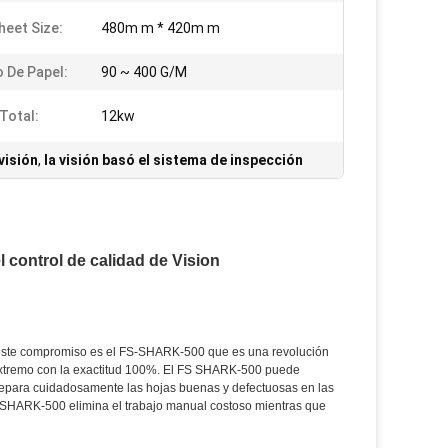
heet Size:
480m m * 420m m
 De Papel:
90 ~ 400 G/M
Total:
12kw
visión
,
la visión basó el sistema de inspección
 control de calidad de Vision
de este compromiso es el FS-SHARK-500 que es una revolución
l extremo con la exactitud 100%. El FS SHARK-500 puede
 separa cuidadosamente las hojas buenas y defectuosas en las
S-SHARK-500 elimina el trabajo manual costoso mientras que