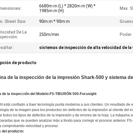
6680m m (L) * 2820m m (W) *
mensiones:
Max. S
1985m m (H)
n. Sheet Size:
90m m * 90m m
Grueso
locidad De La
250m/min
Poder 
spección:
saltar:
sistemas de inspección de alta velocidad de la 
pción de producto
na de la inspección de la impresión Shark-500 y sistema del
 de la inspección del Modelo-FS-TIBURÓN 500-Focusight
ht está confiado a traer tecnología punta moderna a sus clientes. Un resultado 
ología de la imagen para los productos sin defectos de la impresión al cliente de
r todos los tipos de defectos de la impresión y de errores de la hoja. La máquina
eparadas que se pueden analizar más a fondo para corregir el proceso anterior. F
 comprobando velocidad y proceso.
s del producto: