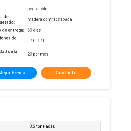
:
:
negotiable
es de
madera contrachapada
uetado:
 de entrega:
60 días
iones de
L / C, T/T
dad de la
20 por mes
:
Mejor Precio
Contacto
3,5 toneladas