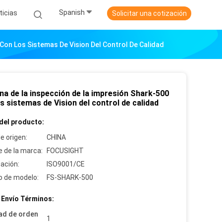
Spanish
ticias
Solicitar una cotización
Con Los Sistemas De Vision Del Control De Calidad
na de la inspección de la impresión Shark-500
s sistemas de Vision del control de calidad
del producto:
e origen:
CHINA
 de la marca:
FOCUSIGHT
cación:
ISO9001/CE
 de modelo:
FS-SHARK-500
 Envío Términos:
ad de orden
1