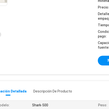
mínima
Precio
Detall
empaq
Tiempo
Condic
pago:
Capaci
fuente
ación Detallada
Descripción De Producto
odelo:
Shark-500
Peso: