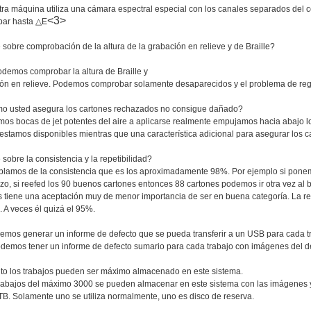
tra máquina utiliza una cámara espectral especial con los canales separados del c
<3>
ar hasta △E
sobre comprobación de la altura de la grabación en relieve y de Braille?
odemos comprobar la altura de Braille y
ón en relieve. Podemos comprobar solamente desaparecidos y el problema de reg
o usted asegura los cartones rechazados no consigue dañado?
mos bocas de jet potentes del aire a aplicarse realmente empujamos hacia abajo l
 estamos disponibles mientras que una característica adicional para asegurar los 
sobre la consistencia y la repetibilidad?
ablamos de la consistencia que es los aproximadamente 98%. Por ejemplo si ponem
azo, si reefed los 90 buenos cartones entonces 88 cartones podemos ir otra vez al 
s tiene una aceptación muy de menor importancia de ser en buena categoría. La re
a. A veces él quizá el 95%.
emos generar un informe de defecto que se pueda transferir a un USB para cada t
podemos tener un informe de defecto sumario para cada trabajo con imágenes del def
to los trabajos pueden ser máximo almacenado en este sistema.
trabajos del máximo 3000 se pueden almacenar en este sistema con las imágenes y
TB. Solamente uno se utiliza normalmente, uno es disco de reserva.