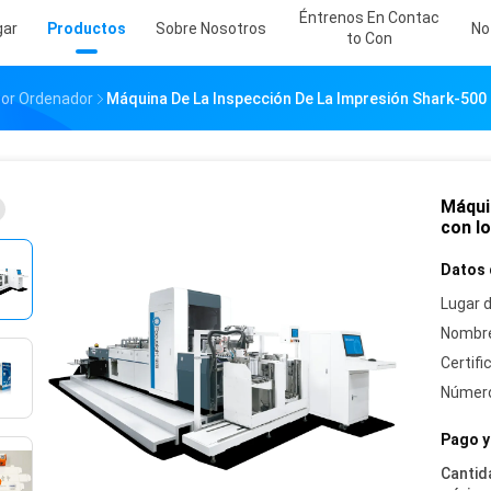
Éntrenos En Contac
gar
Productos
Sobre Nosotros
No
To Con
Por Ordenador
Máquina De La Inspección De La Impresión Shark-500 
Máqui
con lo
Datos 
Lugar d
Nombre
Certifi
Número
Pago y
Cantid