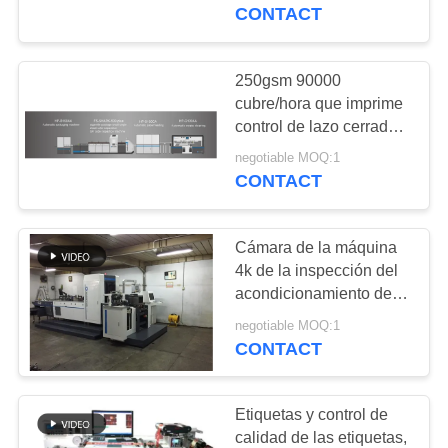
la inspección de
CONTACT
Focusight
CONTROL
DE
250gsm 90000
CALIDAD
cubre/hora que imprime
control de lazo cerrado
de la máquina de la
negotiable MOQ:1
ÉNTRENOS
inspección de Focusight
CONTACT
EN
CONTACTO
Cámara de la máquina
CON
4k de la inspección del
acondicionamiento de
los alimentos Focusight
NOTICIAS
negotiable MOQ:1
CONTACT
PIDA
Etiquetas y control de
UNA
calidad de las etiquetas,