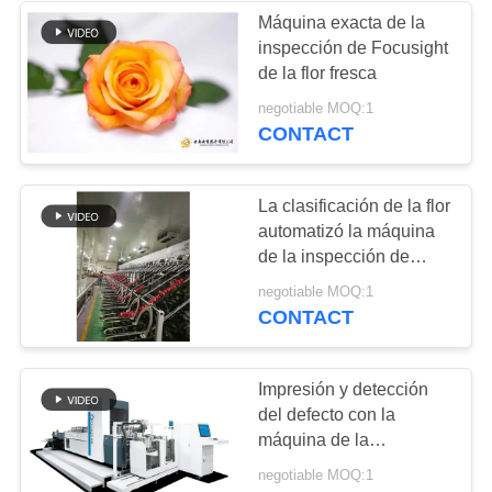
Máquina exacta de la
inspección de Focusight
de la flor fresca
negotiable MOQ:1
CONTACT
La clasificación de la flor
automatizó la máquina
de la inspección de
Focusight
negotiable MOQ:1
CONTACT
Impresión y detección
del defecto con la
máquina de la
inspección de la
negotiable MOQ:1
etiqueta de Focusight