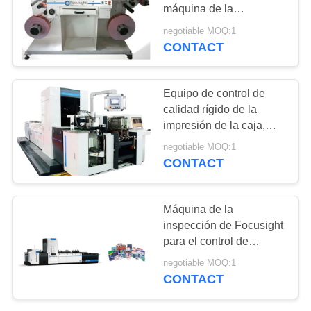
CITA
máquina de la
inspección de 10KW
negotiable MOQ:1
Focusight
CONTACT
MAPA
DEL
SITIO
Equipo de control de
calidad rígido de la
impresión de la caja,
PRIVACY
máquina de la
negotiable MOQ:1
inspección de Focusight
POLICY
CONTACT
Máquina de la
inspección de Focusight
para el control de
calidad de la impresión
negotiable MOQ:1
de la caja de embalaje
CONTACT
de la medicina