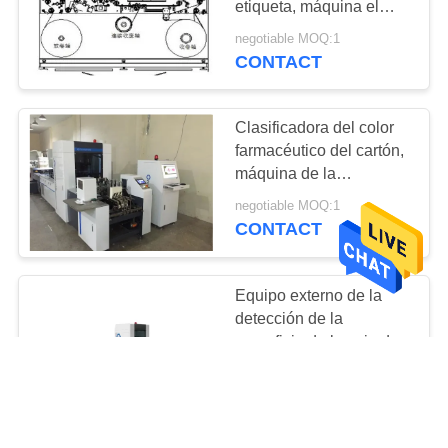
etiqueta, máquina el
rebobinar de la
negotiable MOQ:1
inspección del rollo
CONTACT
enorme
Clasificadora del color
farmacéutico del cartón,
máquina de la
inspección de Focusight
negotiable MOQ:1
CONTACT
Equipo externo de la
detección de la
superficie de la caja del
cigarrillo, máquina de la
negotiable MOQ:1
inspección de la calidad
CONTACT