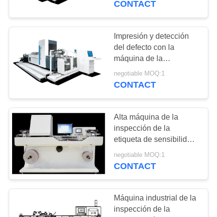
CONTACT
Impresión y detección
del defecto con la
máquina de la
inspección de la
negotiable MOQ:1
etiqueta de Focusight
CONTACT
Alta máquina de la
inspección de la
etiqueta de sensibilidad
para la etiqueta Rolls de
negotiable MOQ:1
la anchura de 330m m
CONTACT
Máquina industrial de la
inspección de la