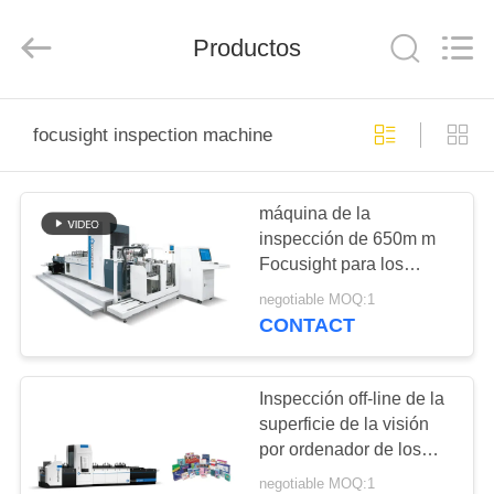
-
2025
Focusight
Productos
Technology
Co.,Ltd.
All
Rights
Reserved.
HOGAR
focusight inspection machine
PRODUCTOS
máquina de la
inspección de 650m m
SOBRE
Focusight para los
NOSOTROS
cartones de plegamiento
negotiable MOQ:1
700GSM
CONTACT
VIAJE
DE
Inspección off-line de la
superficie de la visión
LA
por ordenador de los
FÁBRICA
cigarrillos, máquina de
negotiable MOQ:1