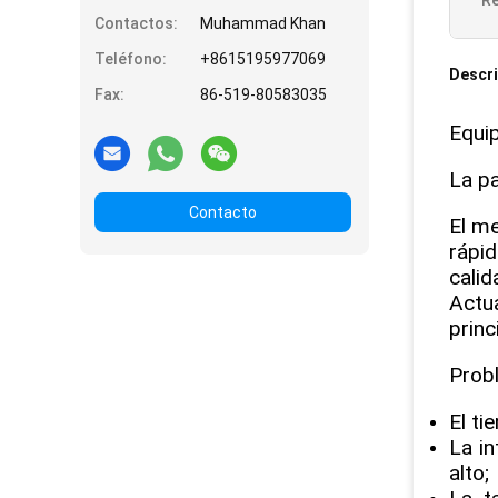
Re
Contactos:
Muhammad Khan
Teléfono:
+8615195977069
Descri
Fax:
86-519-80583035
Equip
La p
Contacto
El me
rápid
calid
Actua
princ
Probl
El ti
La in
alto;