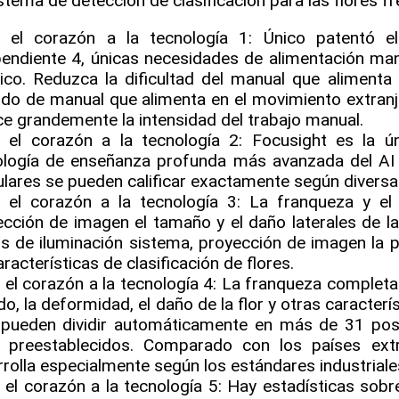
stema de detección de clasificación para las flores fr
e el corazón a la tecnología 1: Único patentó e
pendiente 4, únicas necesidades de alimentación ma
tico. Reduzca la dificultad del manual que alimenta
do de manual que alimenta en el movimiento extranje
e grandemente la intensidad del trabajo manual.
e el corazón a la tecnología 2: Focusight es la 
logía de enseñanza profunda más avanzada del AI pa
ulares se pueden calificar exactamente según divers
e el corazón a la tecnología 3: La franqueza y el 
cción de imagen el tamaño y el daño laterales de l
s de iluminación sistema, proyección de imagen la pi
aracterísticas de clasificación de flores.
 el corazón a la tecnología 4: La franqueza completa de
do, la deformidad, el daño de la flor y otras caracterí
 pueden dividir automáticamente en más de 31 posic
s preestablecidos. Comparado con los países ext
rolla especialmente según los estándares industriales
 el corazón a la tecnología 5: Hay estadísticas sob