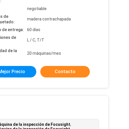
:
:
negotiable
es de
madera contrachapada
uetado:
 de entrega:
60 días
iones de
L / C, T/T
dad de la
20 máquinas/mes
:
Mejor Precio
Contacto
máquina de la inspección de Focusight
,