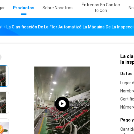
Éntrenos En Contac
gar
Productos
Sobre Nosotros
No
To Con
ht
La Clasificación De La Flor Automatizó La Máquina De La Inspecc
La cla
la in
Datos 
Lugar d
Nombre
Certifi
Número
Pago y
Cantid