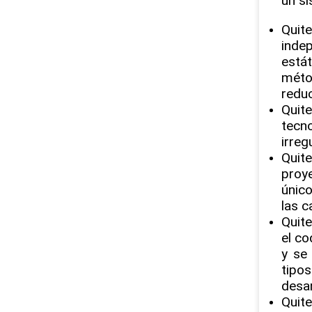
un si
Quit
inde
está
méto
reduc
Quit
tecno
irreg
Quit
proye
único
las c
Quite
el co
y se
tipo
desar
Quite