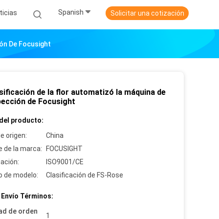
Spanish
ticias
Solicitar una cotización
ión De Focusight
sificación de la flor automatizó la máquina de
spección de Focusight
del producto:
e origen:
China
 de la marca:
FOCUSIGHT
cación:
ISO9001/CE
 de modelo:
Clasificación de FS-Rose
 Envío Términos:
ad de orden
1