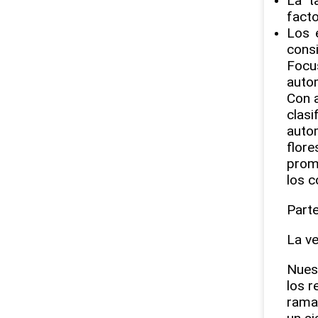
La t
facto
Los 
consi
Focu
autom
Con a
clasi
autom
flore
promu
los c
Parte
La ve
Nuest
los r
ramas