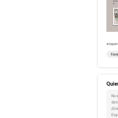
etiquet
Equi
Quie
No 
det
¡Gra
Esp