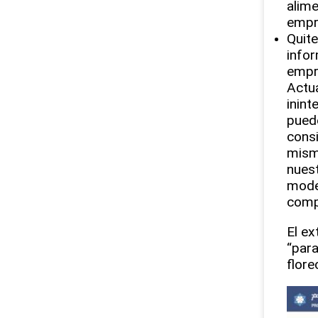
alime
empre
Quite
info
empre
Actua
inint
puede
consi
mismo
nuest
model
comp
El ex
“para
flore