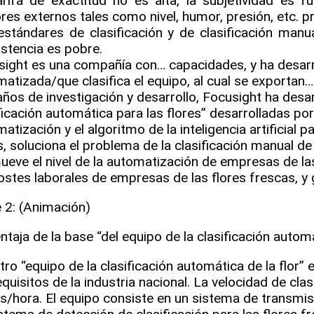
arifa de exactitud no es alta, la subjetividad es f
res externos tales como nivel, humor, presión, etc. p
estándares de clasificación y de clasificación manu
stencia es pobre.
sight es una compañía con… capacidades, y ha desar
atizada/que clasifica el equipo, al cual se exportan…
ños de investigación y desarrollo, Focusight ha desar
ficación automática para las flores” desarrolladas po
atización y el algoritmo de la inteligencia artificial p
s, soluciona el problema de la clasificación manual de
eve el nivel de la automatización de empresas de la
ostes laborales de empresas de las flores frescas, y g
 2: (Animación)
ntaja de la base “del equipo de la clasificación automá
ro “equipo de la clasificación automática de la flor” 
equisitos de la industria nacional. La velocidad de cl
/hora. El equipo consiste en un sistema de transmisi