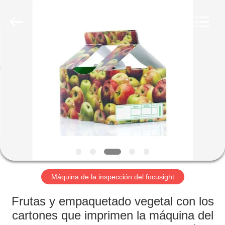
-
2026
Focusight
Technology
Co.,Ltd.
All
Rights
Reserved.
HOGAR
PRODUCTOS
SOBRE
NOSOTROS
VIAJE
DE
Máquina de la inspección del focusight
LA
Frutas y empaquetado vegetal con los
FÁBRICA
cartones que imprimen la máquina del