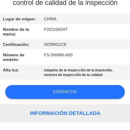
control de calidad de la inspección
CONTROL
Lugar de origen:
CHINA
DE
CALIDAD
Nombre de la
FOCUSIGHT
marca:
Certificación:
ISO9001/CE
ÉNTRENOS
Número de
FS-SHARK-650
EN
modelo:
CONTACTO
Alta luz:
,
máquina de la inspección de la impresión
sistema de inspección de la calidad
CON
CONTACTO!
NOTICIAS
PIDA
INFORMACIÓN DETALLADA
UNA