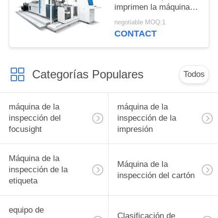
imprimen la máquina
de la inspección con el
negotiable MOQ:1
× 2200m m del ×
CONTACT
3650m m del tamaño
6950m m de 650m m
Categorías Populares
Todos
máquina de la
máquina de la
inspección del
inspección de la
focusight
impresión
Máquina de la
Máquina de la
inspección de la
inspección del cartón
etiqueta
equipo de
Clasificación de