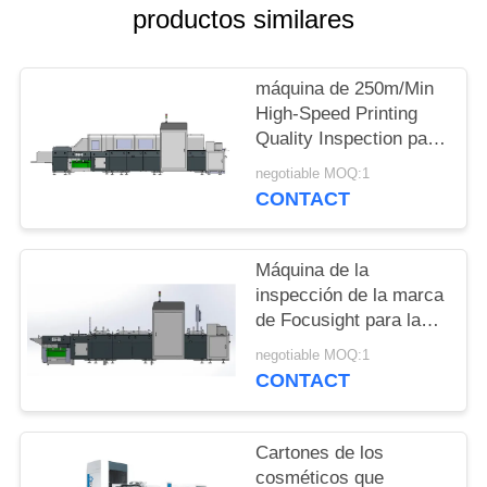
CITA
productos similares
MAPA
máquina de 250m/Min
DEL
High-Speed Printing
Quality Inspection para
SITIO
la caja de
negotiable MOQ:1
empaquetado del
CONTACT
whisky
PRIVACY
POLICY
Máquina de la
inspección de la marca
de Focusight para la
caja de la crema dental
negotiable MOQ:1
que imprime la
CONTACT
detección de los
defectos
Cartones de los
cosméticos que