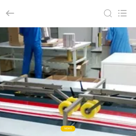
-
2026
Focusight
Technology
Co.,Ltd.
All
Rights
Reserved.
HOGAR
PRODUCTOS
SOBRE
NOSOTROS
VIAJE
DE
LA
FÁBRICA
NEWS