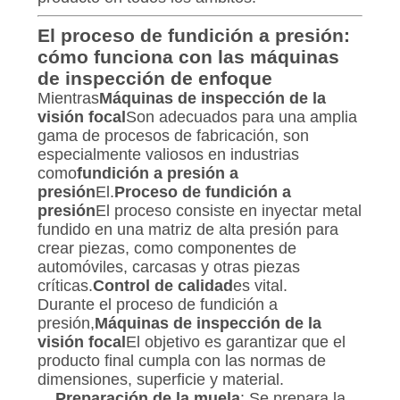
El proceso de fundición a presión:
cómo funciona con las máquinas
de inspección de enfoque
Mientras
Máquinas de inspección de la
visión focal
Son adecuados para una amplia
gama de procesos de fabricación, son
especialmente valiosos en industrias
como
fundición a presión a
presión
El.
Proceso de fundición a
presión
El proceso consiste en inyectar metal
fundido en una matriz de alta presión para
crear piezas, como componentes de
automóviles, carcasas y otras piezas
críticas.
Control de calidad
es vital.
Durante el proceso de fundición a
presión,
Máquinas de inspección de la
visión focal
El objetivo es garantizar que el
producto final cumpla con las normas de
dimensiones, superficie y material.
Preparación de la muela
: Se prepara la