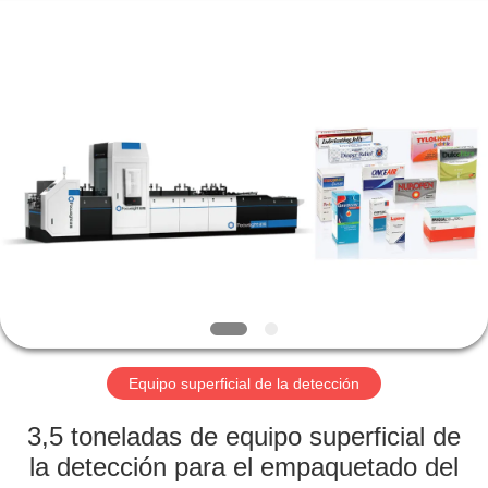
-
2026
Focusight
Technology
Co.,Ltd.
All
Rights
Reserved.
HOGAR
PRODUCTOS
SOBRE
NOSOTROS
VIAJE
DE
Equipo superficial de la detección
LA
3,5 toneladas de equipo superficial de
FÁBRICA
la detección para el empaquetado del