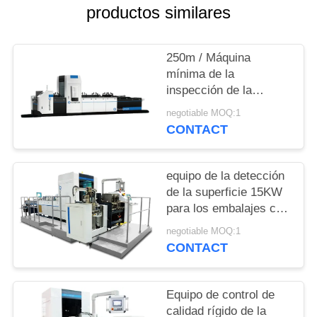
CITA
productos similares
MAPA
250m / Máquina
DEL
mínima de la
inspección de la
SITIO
impresión de la caja de
negotiable MOQ:1
la medicina con
CONTACT
memoria del trabajo
PRIVACY
POLICY
equipo de la detección
de la superficie 15KW
para los embalajes con
varios compartimentos
negotiable MOQ:1
del portador de la cesta
CONTACT
que empaquetan la
inspección de los
cartones
Equipo de control de
calidad rígido de la