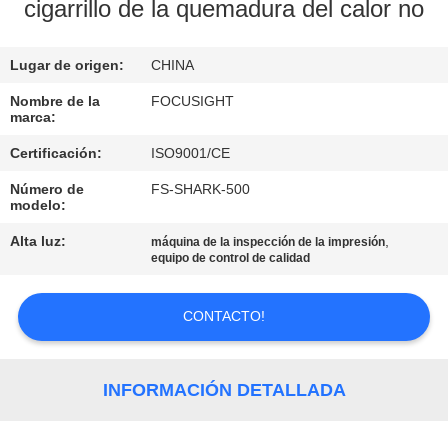
cigarrillo de la quemadura del calor no
CONTROL
Lugar de origen:
CHINA
DE
CALIDAD
Nombre de la
FOCUSIGHT
marca:
Certificación:
ISO9001/CE
ÉNTRENOS
Número de
FS-SHARK-500
EN
modelo:
CONTACTO
Alta luz:
,
máquina de la inspección de la impresión
equipo de control de calidad
CON
CONTACTO!
NOTICIAS
PIDA
INFORMACIÓN DETALLADA
UNA