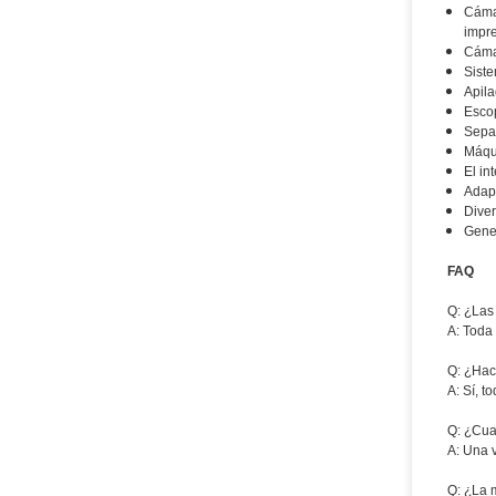
Cámar
impre
Cámar
Siste
Apila
Escop
Separ
Máqui
El in
Adapt
Diver
Gener
FAQ
Q: ¿Las
A: Toda
Q: ¿Hac
A: Sí, t
Q: ¿Cua
A: Una 
Q: ¿La 