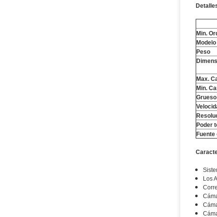
Detalle
Min. Or
Modelo
Peso
Dimens
Max. Ca
Min. Ca
Grueso
Veloci
Resoluc
Poder t
Fuente 
Caracte
Siste
Los A
Corre
Cáma
Cámar
Cáma