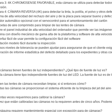
a 3: 4K CHROMOSENSE FAVORABLE, esta cámara se utiliza para detectar todos los 
sión.
a 4: CÁMARA REVERSA (4K) para detectar la tinta, la polilla, el polvo y otros defec
ma de alta velocidad del rechazo del aire y de la placa para separar bueno y defec
dor automático opcional con el servocontrol para el amontonamiento del cartón
etas de aire comprimido para limpiar de las lentes de cámara
e el panel industrial de alta velocidad del ordenador que permite ver las imágene
na con diseño mecánico de gama alta de la plataforma y software de alta velocid
terfaz fácil de usar permite la configuración fácil del software
ación modelo fácil durante la inspección
sos niveles de tolerancia se pueden ajustar para asegurarse de que el cliente exig
ación de informe estadística del defecto detallado para los expedientes y otras co
 cámaras tienen fuentes de luz independientes? ¿Qué tipo de fuente de luz es?
 la cámara tiene tipo independiente fuentes de luz del LED. La fuente de luz es de
en las lentes de cámara necesitan limpiar, si sí entonces cómo?
odas las cámaras se proporcionan el sistema eficiente de la limpieza del jet del ai
ntas veces requerimos para calibrar la cámara?
vez que están calibradas las cámaras no la requieren antes de cinco años. Podemo
máquina requiere mantenimiento especial con excepción para de cámaras?