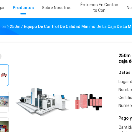
Éntrenos En Contac
gar
Productos
Sobre Nosotros
No
To Con
ión
250m / Equipo De Control De Calidad Mínimo De La Caja De La 
250m /
caja 
Datos 
Lugar d
Nombre
Certifi
Número
Pago y
Cantid