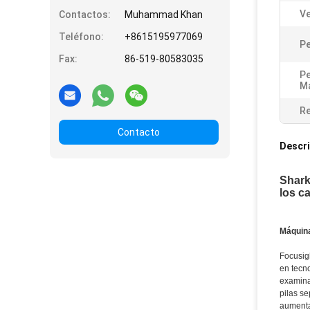
Ve
Contactos:
Muhammad Khan
Teléfono:
+8615195977069
Pe
Fax:
86-519-80583035
Pe
Má
Re
Contacto
Descri
Shark
los c
Máquina
Focusig
en tecn
examina
pilas s
aumenta