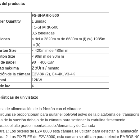
s del producto:
FS-SHARK-500
der Quantity
1 unidad
FS-SHARK-500
3,5 toneladas
iones
× del × 2820m m de 6680m m (l) (w) 1985m
m (h)
rton Size
× 420m m de 480m m
rton Size
× 90m m de 90m m
 de papel
90 ~ 400 G/M
250m /
dad máxima
minuto
ión de la cámara
E2V-8K (2), C4-4K, V3-4K
otal
12KW
de luz
4
rísticas de un vistazo
ma de alimentación de la fricción con el vibrador
irguns se proporcionan para quitar el polvo/el polvo de la plataforma del transpor
a de la succión debajo de la cámara para sostener la cartulina firmemente
ras del alto grado importadas de Alemania y de Canadá
a 1: Los pixeles de E2V 8000 esta cámara se utilizan para detectar la laminac
ra 2: Los PIXELES de E2V 8000, esta cámara se utilizan para detectar EMBOSI