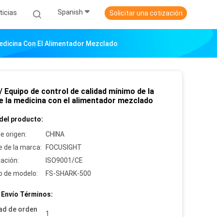
Spanish
ticias
Solicitar una cotización
Medicina Con El Alimentador Mezclado
 Equipo de control de calidad mínimo de la
de la medicina con el alimentador mezclado
del producto:
e origen:
CHINA
 de la marca:
FOCUSIGHT
cación:
ISO9001/CE
 de modelo:
FS-SHARK-500
 Envío Términos:
ad de orden
1