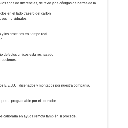
tipos de diferencias, de texto y de códigos de barras de la
tos en el lado trasero del cartón
tives individuales
s y los procesos en tiempo real
ad
ió defectos críticos está rechazado.
rrecciones.
 los E.E.U.U., diseñados y montados por nuestra compañía.
re que es programable por el operador.
s calibrarla en ayuda remota también si procede.