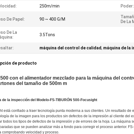
locidad:
250m/min
Poder:
Tamañ
so De Papel:
90 ~ 400 G/M
De La 
so De La
3.5Tons
quina:
saltar:
máquina del control de calidad
,
máquina de la i
pción de producto
500 con el alimentador mezclado para la máquina del control
artones del tamaño de 500m m
 de la inspección del Modelo-FS-TIBURÓN 500-Focusight
ht está confiado a traer tecnología punta moderna a sus clientes. Un resultado 
ología de la imagen para los productos sin defectos de la impresión al cliente de
r todos los tipos de defectos de la impresión y de errores de la hoja. La máquina
eparadas que se pueden analizar más a fondo para corregir el proceso anterior. F
 comprobando velocidad y proceso.