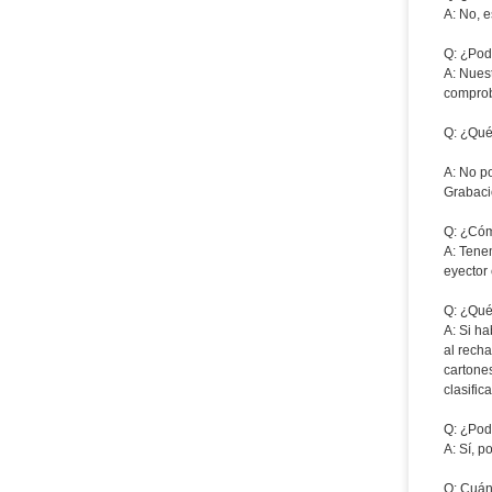
A: No, 
Q: ¿Pod
A: Nues
comprob
Q: ¿Qué 
A: No p
Grabaci
Q: ¿Cóm
A: Tene
eyector
Q: ¿Qué 
A: Si h
al rech
cartone
clasific
Q: ¿Pod
A: Sí, 
Q: Cuán