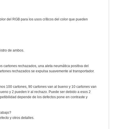
olor del RGB para los usos críticos del color que pueden
istro de ambos.
os cartones rechazados, una aleta neumática positiva del
cartones rechazados se expulsa suavemente al transportador.
os 100 cartones, 90 cartones van al bueno y 10 cartones van
bueno y 2 pueden ir al rechazo. Puede ser debido a esos 2
petibilidad depende de los defectos pone en contraste y
rabajo?
ecto y otros detalles.