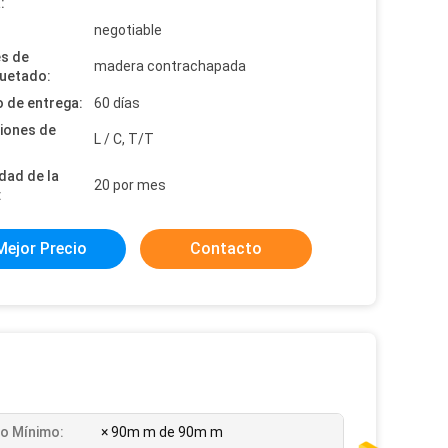
:
:
negotiable
es de
madera contrachapada
uetado:
 de entrega:
60 días
iones de
L / C, T/T
dad de la
20 por mes
:
Mejor Precio
Contacto
o Mínimo:
× 90m m de 90m m