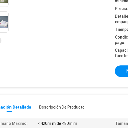
mínima
Precio
Detall
empaq
Tiempo
Condic
pago:
Capaci
fuente
ación Detallada
Descripción De Producto
amaño Máximo:
× 420m m de 480m m
Tamañ