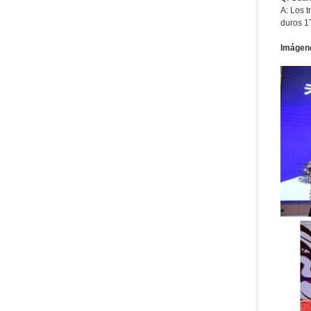
A: Los 
duros 1
Imágene