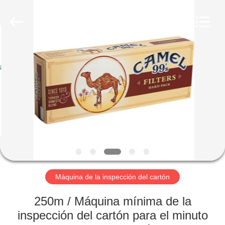
-
2026
Focusight
Technology
Co.,Ltd.
All
Rights
Reserved.
HOGAR
PRODUCTOS
SOBRE
NOSOTROS
VIAJE
DE
Máquina de la inspección del cartón
LA
250m / Máquina mínima de la
FÁBRICA
inspección del cartón para el minuto