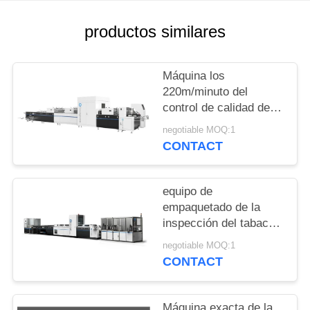
CITA
productos similares
MAPA
DEL
Máquina los
220m/minuto del
SITIO
control de calidad de
Focusight para los
negotiable MOQ:1
PRIVACY
cartones de
CONTACT
plegamiento hasta
POLICY
1100m m
equipo de
empaquetado de la
inspección del tabaco
15KW con pre - la
negotiable MOQ:1
característica del
CONTACT
cargador
Máquina exacta de la