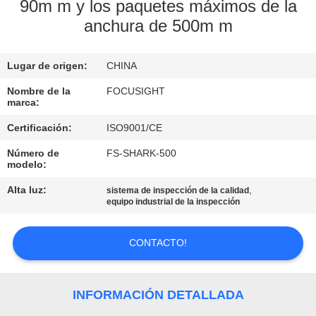
90m m y los paquetes máximos de la
anchura de 500m m
CONTROL
DE
Lugar de origen:
CHINA
CALIDAD
Nombre de la
FOCUSIGHT
marca:
ÉNTRENOS
Certificación:
ISO9001/CE
EN
Número de
FS-SHARK-500
CONTACTO
modelo:
CON
Alta luz:
,
sistema de inspección de la calidad
equipo industrial de la inspección
NOTICIAS
CONTACTO!
PIDA
INFORMACIÓN DETALLADA
UNA