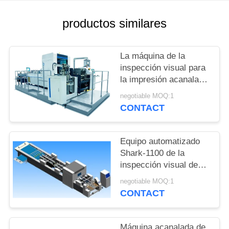
CITA
productos similares
MAPA
DEL
La máquina de la
inspección visual para
SITIO
la impresión acanalada
de la caja del vino
negotiable MOQ:1
PRIVACY
deserta la detección
CONTACT
POLICY
Equipo automatizado
Shark-1100 de la
inspección visual de
Focusight para las
negotiable MOQ:1
cajas acanaladas
CONTACT
Máquina acanalada de