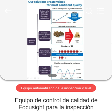
-
2026
Focusight
Technology
Co.,Ltd.
All
Rights
Reserved.
HOGAR
PRODUCTOS
SOBRE
NOSOTROS
VIAJE
DE
Equipo automatizado de la inspección visual
LA
Equipo de control de calidad de
FÁBRICA
Focusight para la inspección