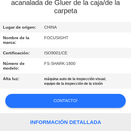
acanalada de Gluer de la caja/de la
carpeta
CONTROL
DE
Lugar de origen:
CHINA
CALIDAD
Nombre de la
FOCUSIGHT
marca:
ÉNTRENOS
Certificación:
ISO9001/CE
EN
Número de
FS-SHARK-1800
CONTACTO
modelo:
CON
Alta luz:
,
máquina auto de la inspección visual
equipo de la inspección de la visión
NOTICIAS
CONTACTO!
PIDA
INFORMACIÓN DETALLADA
UNA