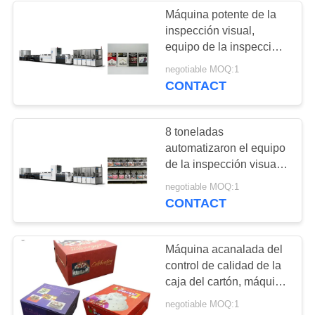
Máquina potente de la
inspección visual,
equipo de la inspección
de Vision del ahorro de
negotiable MOQ:1
trabajo
CONTACT
8 toneladas
automatizaron el equipo
de la inspección visual,
máquina de la
negotiable MOQ:1
inspección visual
CONTACT
Máquina acanalada del
control de calidad de la
caja del cartón, máquina
de la inspección de
negotiable MOQ:1
Focusight