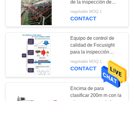
de la inspección de
Focusight
negotiable MOQ:1
CONTACT
Equipo de control de
calidad de Focusight
para la inspección
acanalada de Gluer de
negotiable MOQ:1
la caja/de la carpeta
CONTACT
Encima de para
clasificar 200m m con la
etiqueta exacta de las
etiquetas para la
negotiable MOQ:1
máquina de la
CONTACT
inspección