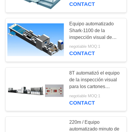
la detección
CONTACT
CONTROL
DE
Equipo automatizado
CALIDAD
Shark-1100 de la
inspección visual de
Focusight para las cajas
negotiable MOQ:1
ÉNTRENOS
acanaladas
CONTACT
EN
CONTACTO
8T automatizó el equipo
CON
de la inspección visual
para los cartones
grandes/acanaló las
NOTICIAS
negotiable MOQ:1
cajas
CONTACT
PIDA
220m / Equipo
UNA
automatizado minuto de