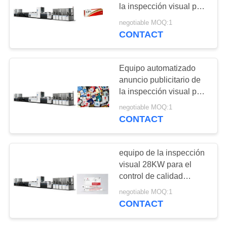
CITA
la inspección visual para
la inspección en línea
negotiable MOQ:1
de Gluer de la carpeta
CONTACT
MAPA
DEL
SITIO
Equipo automatizado
anuncio publicitario de
la inspección visual para
PRIVACY
el control de calidad de
negotiable MOQ:1
las cajas de zapatos
POLICY
CONTACT
equipo de la inspección
visual 28KW para el
control de calidad
acanalado impreso de
negotiable MOQ:1
las cajas
CONTACT