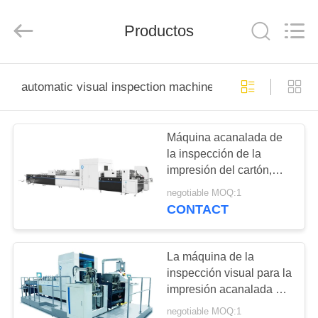
-
2025
Focusight
Productos
Technology
Co.,Ltd.
All
Rights
Reserved.
HOGAR
automatic visual inspection machine
PRODUCTOS
Máquina acanalada de
la inspección de la
SOBRE
impresión del cartón,
NOSOTROS
máquina automatizada
negotiable MOQ:1
de la inspección visual
CONTACT
VIAJE
DE
La máquina de la
inspección visual para la
LA
impresión acanalada de
FÁBRICA
la caja del vino deserta
negotiable MOQ:1