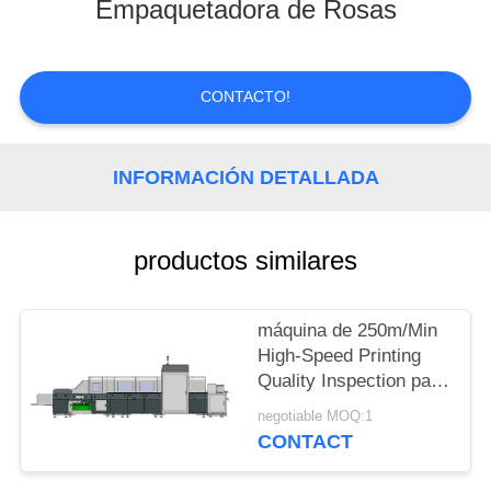
Empaquetadora de Rosas
CONTROL
DE
CONTACTO!
CALIDAD
INFORMACIÓN DETALLADA
ÉNTRENOS
EN
CONTACTO
productos similares
CON
máquina de 250m/Min
High-Speed Printing
NOTICIAS
Quality Inspection para
la caja de
negotiable MOQ:1
PIDA
empaquetado del
CONTACT
whisky
UNA