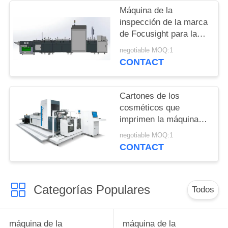
CITA
Máquina de la
inspección de la marca
de Focusight para la
MAPA
caja de la crema dental
negotiable MOQ:1
DEL
que imprime la
CONTACT
SITIO
detección de los
defectos
Cartones de los
PRIVACY
cosméticos que
POLICY
imprimen la máquina
de la inspección con el
negotiable MOQ:1
× 2200m m del ×
CONTACT
3650m m del tamaño
6950m m de 650m m
Categorías Populares
Todos
máquina de la
máquina de la