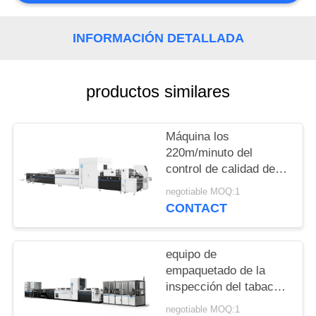
CITA
INFORMACIÓN DETALLADA
MAPA
DEL
productos similares
SITIO
Máquina los
PRIVACY
220m/minuto del
POLICY
control de calidad de
Focusight para los
negotiable MOQ:1
cartones de
CONTACT
plegamiento hasta
1100m m
equipo de
empaquetado de la
inspección del tabaco
15KW con pre - la
negotiable MOQ:1