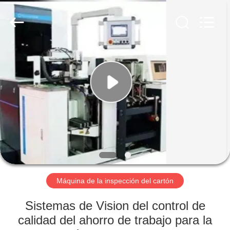
-
2026
Focusight
Technology
Co.,Ltd.
All
Rights
Reserved.
HOGAR
PRODUCTOS
SOBRE
NOSOTROS
VIAJE
DE
Máquina de la inspección del cartón
LA
Sistemas de Vision del control de
FÁBRICA
calidad del ahorro de trabajo para la