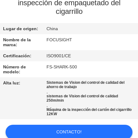
inspección de empaquetado del
cigarrillo
CONTROL
DE
Lugar de origen:
China
CALIDAD
Nombre de la
FOCUSIGHT
marca:
ÉNTRENOS
Certificación:
ISO9001/CE
EN
Número de
FS-SHARK-500
CONTACTO
modelo:
CON
Alta luz:
Sistemas de Vision del control de calidad del
ahorro de trabajo
,
sistemas de Vision del control de calidad
NOTICIAS
250m/min
,
Máquina de la inspección del cartón del cigarrillo
12KW
PIDA
UNA
CONTACTO!