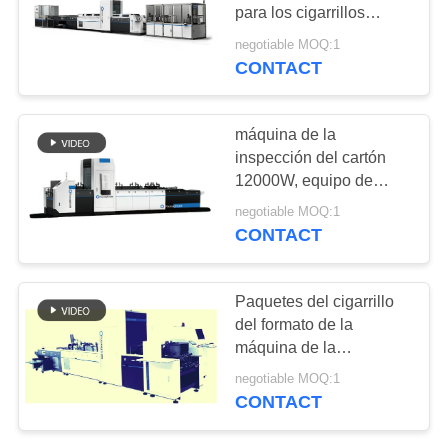
CITA
para los cigarrillos
embala la impresión de
negotiable MOQ:1
la detección de los
CONTACT
21
MAPA
defectos
equipo de
DEL
SITIO
máquina de la
empaquetado de la
inspección del cartón
12000W, equipo de
inspección
PRIVACY
control de calidad
negotiable MOQ:1
externo de la caja del
POLICY
CONTACT
cigarrillo
0
Paquetes del cigarrillo
Clasificación de
del formato de la
máquina de la
flores
inspección del cartón
negotiable MOQ:1
12KW los pequeños
CONTACT
imprimen la inspección