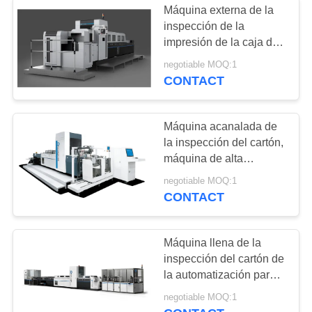
Máquina externa de la
inspección de la
impresión de la caja del
cigarrillo con software
negotiable MOQ:1
de proceso de datos
CONTACT
Máquina acanalada de
la inspección del cartón,
máquina de alta
velocidad de la
negotiable MOQ:1
inspección de Focusight
CONTACT
Máquina llena de la
inspección del cartón de
la automatización para
los cigarrillos que
negotiable MOQ:1
empaquetan control de