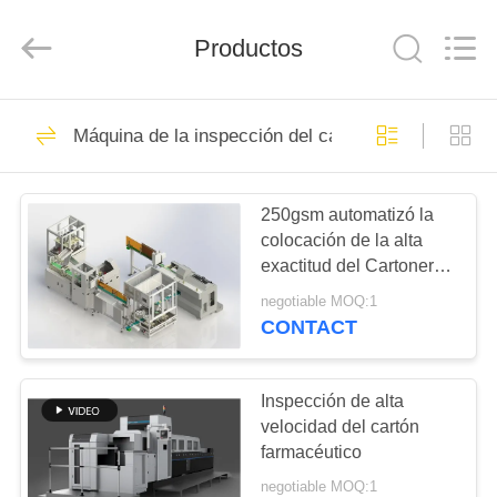
-
2026
Focusight
Productos
Technology
Co.,Ltd.
All
Rights
Reserved.
HOGAR
32
Máquina de la inspección del cartón
máquina de la
PRODUCTOS
inspección del
250gsm automatizó la
colocación de la alta
focusight
SOBRE
exactitud del Cartoner
NOSOTROS
de la empaquetadora
negotiable MOQ:1
CONTACT
30
VIAJE
máquina de la
DE
Inspección de alta
velocidad del cartón
LA
inspección de la
farmacéutico
FÁBRICA
impresión
negotiable MOQ:1