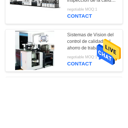
inspección de la calidad
de la caja en línea del
negotiable MOQ:1
tabaco
CONTACT
Sistemas de Vision del
control de calidad del
ahorro de trabajo para la
inspección de
negotiable MOQ:1
empaquetado del
CONTACT
cigarrillo
La máquina off-line de la
inspección del cartón
para los cigarrillos
embala la impresión de
negotiable MOQ:1
la detección de los
CONTACT
defectos