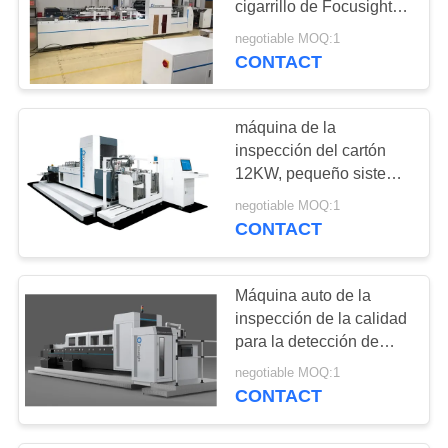
cigarrillo de Focusight
12
con la máquina
negotiable MOQ:1
Equipo
obligatoria auto
CONTACT
automatizado de la
máquina de la
inspección visual
inspección del cartón
12KW, pequeño sistema
de inspección de la
negotiable MOQ:1
impresión de los
CONTACT
20
paquetes del cigarrillo
Equipo superficial
del formato
Máquina auto de la
de la detección
inspección de la calidad
para la detección de
empaquetado de los
negotiable MOQ:1
defectos del cigarrillo de
CONTACT
E