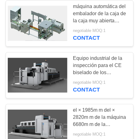
máquina automática del
embalador de la caja de
21
la caja muy abierta
Equipo electrónico
1500pcs/H
negotiable MOQ:1
CONTACT
de la inspección
Equipo industrial de la
inspección para el CE
biselado de los
paquetes/de los
13
negotiable MOQ:1
cartones del cigarrillo
CONTACT
sistemas de la
del borde certificado
visión del control de
el × 1985m m del ×
2820m m de la máquina
calidad
6680m m de la
inspección del cartón
negotiable MOQ:1
3.5T para el tabaco