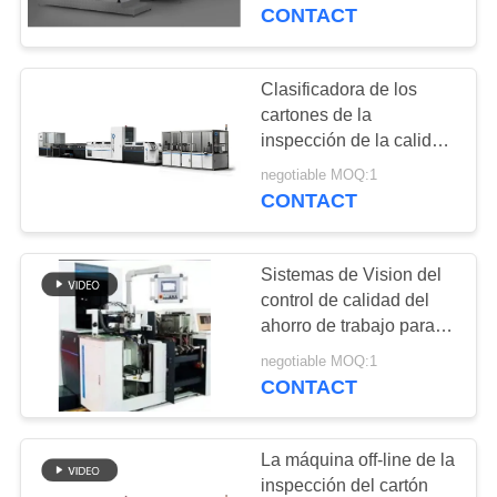
CONTACT
CONTROL
DE
Clasificadora de los
27
CALIDAD
cartones de la
Máquina de la
inspección de la calidad
de la caja en línea del
inspección de la
negotiable MOQ:1
ÉNTRENOS
tabaco
CONTACT
EN
etiqueta
CONTACTO
Sistemas de Vision del
CON
control de calidad del
ahorro de trabajo para la
28
inspección de
NOTICIAS
negotiable MOQ:1
Máquina de la
empaquetado del
CONTACT
cigarrillo
inspección del
PIDA
La máquina off-line de la
cartón
UNA
inspección del cartón