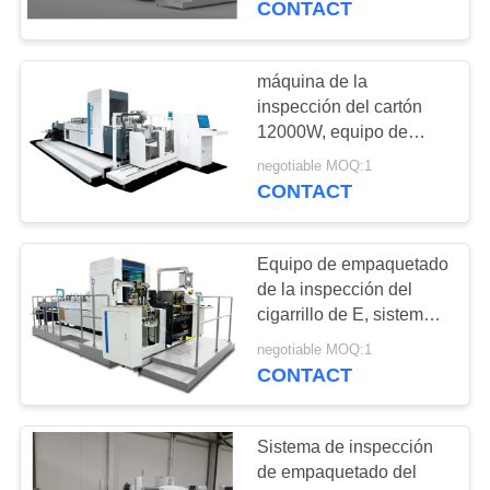
CONTACT
embala control de
21
calidad
Sistemas de
máquina de la
inspección del cartón
empaquetado de
12000W, equipo de
control de calidad
Vision
negotiable MOQ:1
externo de la caja del
CONTACT
cigarrillo
Equipo de empaquetado
21
de la inspección del
sistemas de
cigarrillo de E, sistema
de inspección de la
inspección de la
negotiable MOQ:1
calidad de los cartones
CONTACT
visión por ordenador
Sistema de inspección
de empaquetado del